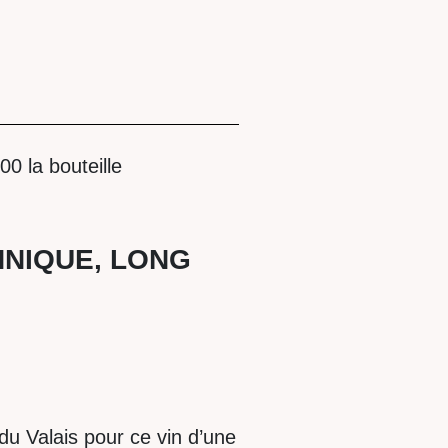
Plage
00
la bouteille
de
prix :
NNIQUE, LONG
CHF 33.00
à
CHF 68.00
du Valais pour ce vin d’une