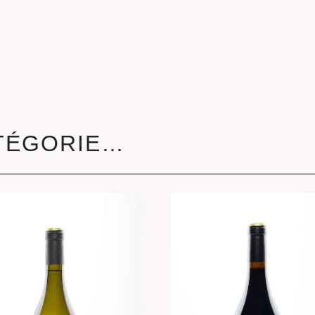
Syrah
TÉGORIE…