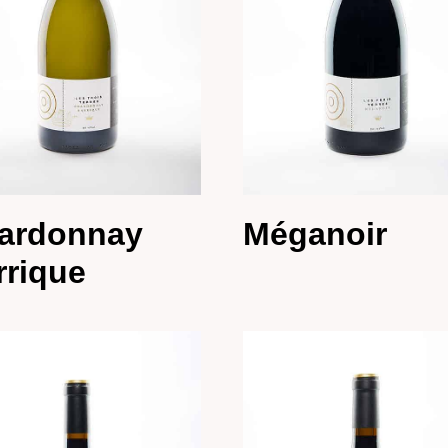
ardonnay
Méganoir
rrique