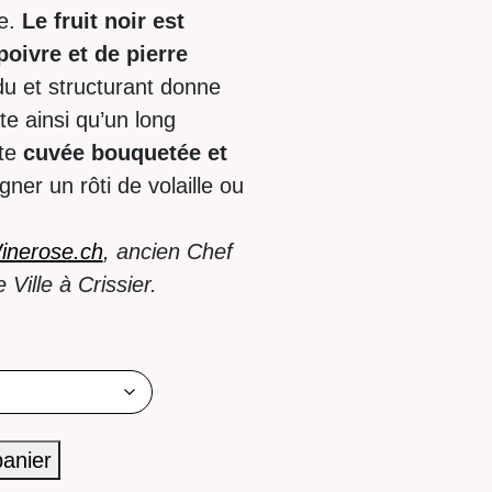
e.
Le fruit noir est
poivre et de pierre
u et structurant donne
e ainsi qu’un long
tte
cuvée bouquetée et
er un rôti de volaille ou
inerose.ch
, ancien Chef
Ville à Crissier.
panier