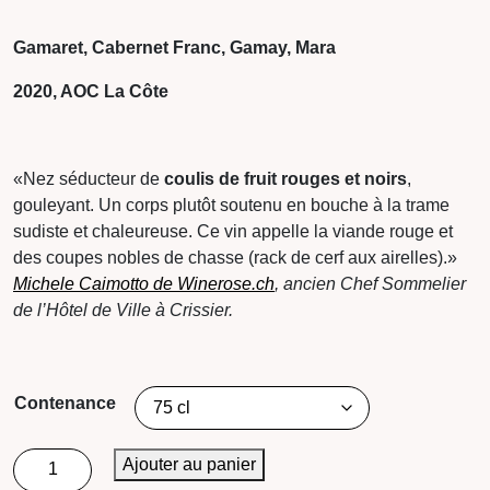
CHF 55.00
Gamaret, Cabernet Franc, Gamay, Mara
2020, AOC La Côte
«Nez séducteur de
coulis de fruit rouges et noirs
,
gouleyant. Un corps plutôt soutenu en bouche à la trame
sudiste et chaleureuse. Ce vin appelle la viande rouge et
des coupes nobles de chasse (rack de cerf aux airelles).»
Michele Caimotto de Winerose.ch
, ancien Chef Sommelier
de l’Hôtel de Ville à Crissier.
Contenance
quantité
Ajouter au panier
de