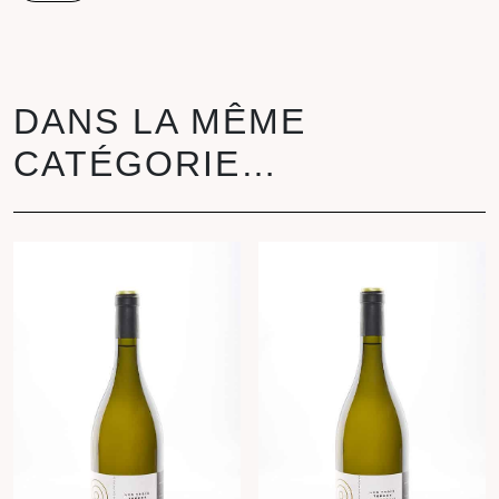
Cuvée
Pourpre
DANS LA MÊME
CATÉGORIE…