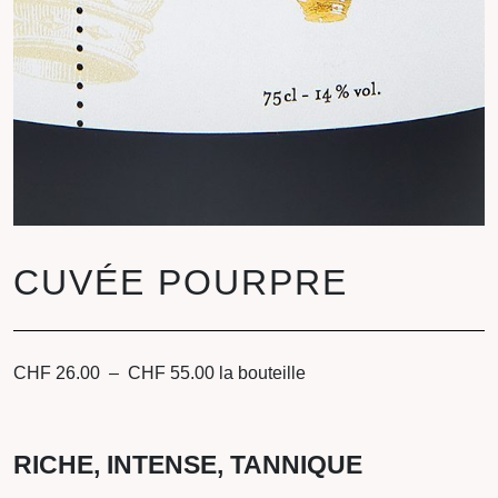
CUVÉE POURPRE
Plage
CHF
26.00
–
CHF
55.00
la bouteille
de
prix :
CHF 26.00
RICHE, INTENSE, TANNIQUE
à